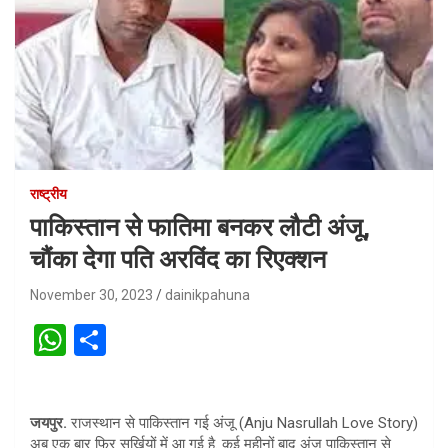
राष्ट्रीय
पाकिस्‍तान से फातिमा बनकर लौटी अंजू,
चौंका देगा पति अरविंद का रिएक्‍शन
November 30, 2023
dainikpahuna
W
S
h
h
at
ar
जयपुर.
राजस्थान से पाकिस्तान गई अंजू (Anju Nasrullah Love Story)
s
e
अब एक बार फिर सुर्खियों में आ गई है. कई महीनों बाद अंजू पाकिस्तान से