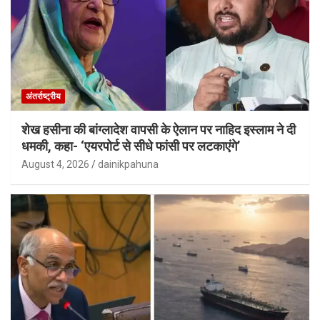
अंतर्राष्ट्रीय
शेख हसीना की बांग्लादेश वापसी के ऐलान पर नाहिद इस्लाम ने दी
धमकी, कहा- ‘एयरपोर्ट से सीधे फांसी पर लटकाएंगे’
August 4, 2026
dainikpahuna