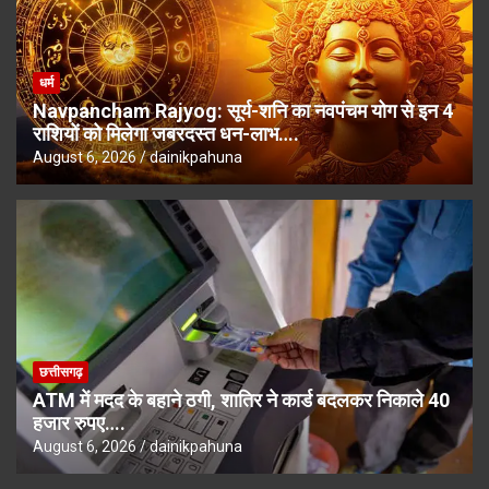
धर्म
Navpancham Rajyog: सूर्य-शनि का नवपंचम योग से इन 4
राशियों को मिलेगा जबरदस्त धन-लाभ….
August 6, 2026
dainikpahuna
छत्तीसगढ़
ATM में मदद के बहाने ठगी, शातिर ने कार्ड बदलकर निकाले 40
हजार रुपए….
August 6, 2026
dainikpahuna