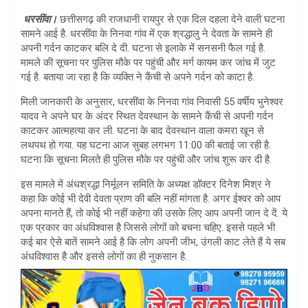
at
ar
धरसींवा।
छत्तीसगढ़ की राजधानी रायपुर से एक दिल दहला देने वाली घटना
s
e
सामने आई है. धरसींवा के निनवा गांव में एक श्रद्धालु ने देवता के सामने ही
A
अपनी गर्दन काटकर बलि दे दी. घटना से इलाके में सनसनी फैल गई है.
मामले की सूचना पर पुलिस मौके पर पहुंची और मर्ग कायम कर जांच में जुट
p
गई है. बताया जा रहा है कि व्यक्ति ने कैंची से अपने गर्दन को काटा है.
p
मिली जानकारी के अनुसार, धरसींवा के निनवा गांव निवासी 55 वर्षीय भुनेश्वर
यादव ने अपने घर के अंदर स्थित देवस्थान के सामने कैंची से अपनी गर्दन
काटकर आत्महत्या कर ली. घटना के बाद देवस्थान वाला कमरा खून से
लथपथ हो गया. यह घटना आज सुबह लगभग 11:00 की बताई जा रही है.
घटना कि सूचना मिलते ही पुलिस मौके पर पहुंची और जांच शुरू कर दी है.
इस मामले में अंधश्रद्धा निर्मूलन समिति के अध्यक्ष डॉक्टर दिनेश मिश्र ने
कहा कि कोई भी देवी देवता प्राण की बलि नहीं मांगता है. अगर ईश्वर को आप
अपना मानते हैं, तो कोई भी नहीं कहेगा की उसके लिए आप अपनी जान दे दें. ये
एक प्रकार का अंधविश्वास है जिससे लोगों को बचना चहिए. इससे पहले भी
कई बार ऐसे बातें सामने आई है कि लोग अपनी जीभ, उंगली काट लेते हैं ये सब
अंधविश्वास है और इससे लोगों का ही नुकसान है.