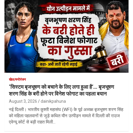
खेल/मनोरंजन
‘सिस्टम बृजभूषण को बचाने के लिए लगा हुआ है’… बृजभूषण
शरण सिंह के बरी होने पर विनेश फोगाट का पहला बयान
August 3, 2026
dainikpahuna
नई दिल्ली। भारतीय कुश्ती महासंघ (WFI) के पूर्व अध्यक्ष बृजभूषण शरण सिंह
को महिला पहलवानों से जुड़े कथित यौन उत्पीड़न मामले में दिल्ली की राउज
एवेन्यू कोर्ट से बड़ी राहत मिली…