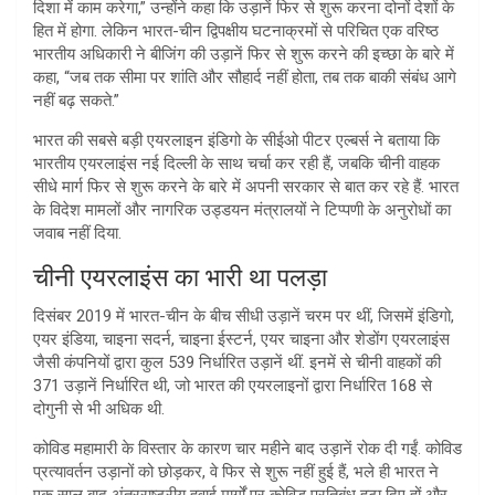
दिशा में काम करेगा,” उन्होंने कहा कि उड़ानें फिर से शुरू करना दोनों देशों के
हित में होगा. लेकिन भारत-चीन द्विपक्षीय घटनाक्रमों से परिचित एक वरिष्ठ
भारतीय अधिकारी ने बीजिंग की उड़ानें फिर से शुरू करने की इच्छा के बारे में
कहा, “जब तक सीमा पर शांति और सौहार्द नहीं होता, तब तक बाकी संबंध आगे
नहीं बढ़ सकते.”
भारत की सबसे बड़ी एयरलाइन इंडिगो के सीईओ पीटर एल्बर्स ने बताया कि
भारतीय एयरलाइंस नई दिल्ली के साथ चर्चा कर रही हैं, जबकि चीनी वाहक
सीधे मार्ग फिर से शुरू करने के बारे में अपनी सरकार से बात कर रहे हैं. भारत
के विदेश मामलों और नागरिक उड्डयन मंत्रालयों ने टिप्पणी के अनुरोधों का
जवाब नहीं दिया.
चीनी एयरलाइंस का भारी था पलड़ा
दिसंबर 2019 में भारत-चीन के बीच सीधी उड़ानें चरम पर थीं, जिसमें इंडिगो,
एयर इंडिया, चाइना सदर्न, चाइना ईस्टर्न, एयर चाइना और शेडोंग एयरलाइंस
जैसी कंपनियों द्वारा कुल 539 निर्धारित उड़ानें थीं. इनमें से चीनी वाहकों की
371 उड़ानें निर्धारित थी, जो भारत की एयरलाइनों द्वारा निर्धारित 168 से
दोगुनी से भी अधिक थी.
कोविड महामारी के विस्तार के कारण चार महीने बाद उड़ानें रोक दी गईं. कोविड
प्रत्यावर्तन उड़ानों को छोड़कर, वे फिर से शुरू नहीं हुई हैं, भले ही भारत ने
एक साल बाद अंतरराष्ट्रीय हवाई मार्गों पर कोविड प्रतिबंध हटा दिए हों और