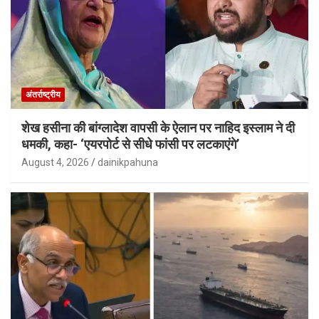
अंतर्राष्ट्रीय
शेख हसीना की बांग्लादेश वापसी के ऐलान पर नाहिद इस्लाम ने दी
धमकी, कहा- ‘एयरपोर्ट से सीधे फांसी पर लटकाएंगे’
August 4, 2026
dainikpahuna