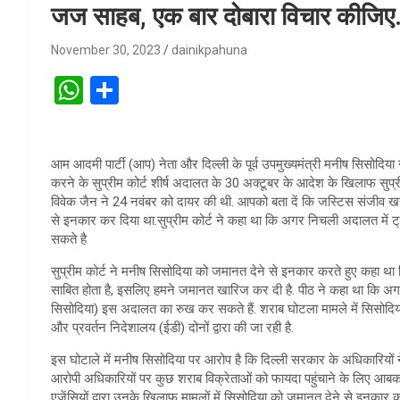
जज साहब, एक बार दोबारा व‍िचार कीज‍िए…
November 30, 2023
dainikpahuna
W
S
h
h
at
ar
आम आदमी पार्टी (आप) नेता और दिल्ली के पूर्व उपमुख्यमंत्री मनीष सिसोदिया न
s
e
करने के सुप्रीम कोर्ट शीर्ष अदालत के 30 अक्टूबर के आदेश के खिलाफ सुप्रीम
A
विवेक जैन ने 24 नवंबर को दायर की थी. आपको बता दें क‍ि जस्टिस संजीव 
से इनकार कर दिया था.सुप्रीम कोर्ट ने कहा था कि अगर निचली अदालत में ट
p
सकते है
p
सुप्रीम कोर्ट ने मनीष स‍िसोद‍िया को जमानत देने से इनकार करते हुए कहा था क‍
साब‍ित होता है, इसल‍िए हमने जमानत खारिज कर दी है. पीठ ने कहा था कि अगर 
स‍िसोद‍िया) इस अदालत का रुख कर सकते हैं. शराब घोटला मामले में सिसोदिया 
और प्रवर्तन निदेशालय (ईडी) दोनों द्वारा की जा रही है.
इस घोटाले में मनीष स‍िसोद‍िया पर आरोप है क‍ि दिल्ली सरकार के अधिकारियों न
आरोपी अधिकारियों पर कुछ शराब विक्रेताओं को फायदा पहुंचाने के लिए आबकारी
एजेंसियों द्वारा उनके खिलाफ मामलों में सिसोदिया को जमानत देने से इनकार 