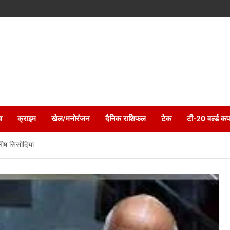
व
क्राइम
खेल/मनोरंजन
दैनिक राशिफल
टेक
टी-20 वर्ल्ड कप
ीष स‍िसोद‍िया