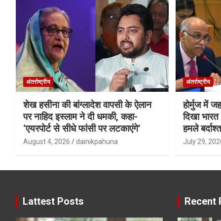
अंतर्राष्ट्रीय
अंतर्राष्ट्रीय
शेख हसीना की बांग्लादेश वापसी के ऐलान
होर्मुज में 
पर नाहिद इस्लाम ने दी धमकी, कहा-
दिखा भारत क
‘एयरपोर्ट से सीधे फांसी पर लटकाएंगे’
हमले बर्दाश्त
August 4, 2026
dainikpahuna
July 29, 202
Lattest Posts
Recent 