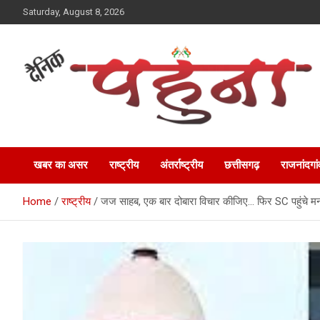
Skip
Saturday, August 8, 2026
to
content
Dainik Pahuna
खबर का असर
राष्ट्रीय
अंतर्राष्ट्रीय
छत्तीसगढ़
राजनांदगां
Home
राष्ट्रीय
जज साहब, एक बार दोबारा व‍िचार कीज‍िए… फ‍िर SC पहुंचे मन