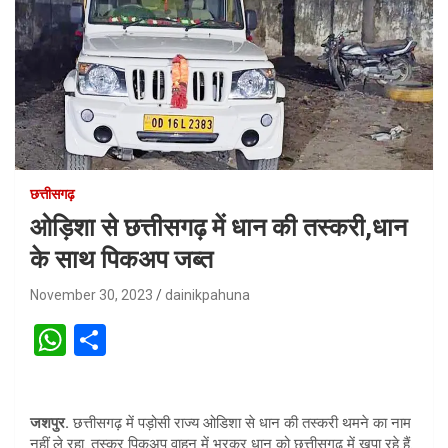
छत्तीसगढ़
ओड़िशा से छत्तीसगढ़ में धान की तस्करी,धान
के साथ पिकअप जब्त
November 30, 2023
dainikpahuna
W
S
h
h
at
ar
जशपुर.
छत्तीसगढ़ में पड़ोसी राज्य ओडिशा से धान की तस्करी थमने का नाम
s
e
नहीं ले रहा. तस्कर पिकअप वाहन में भरकर धान को छत्तीसगढ़ में खपा रहे हैं.