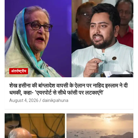
अंतर्राष्ट्रीय
शेख हसीना की बांग्लादेश वापसी के ऐलान पर नाहिद इस्लाम ने दी
धमकी, कहा- ‘एयरपोर्ट से सीधे फांसी पर लटकाएंगे’
August 4, 2026
dainikpahuna