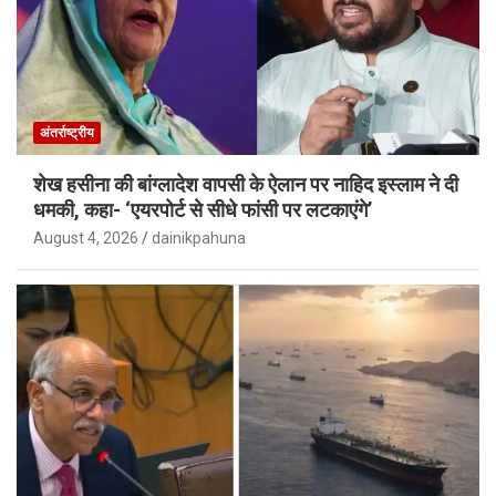
अंतर्राष्ट्रीय
शेख हसीना की बांग्लादेश वापसी के ऐलान पर नाहिद इस्लाम ने दी
धमकी, कहा- ‘एयरपोर्ट से सीधे फांसी पर लटकाएंगे’
August 4, 2026
dainikpahuna