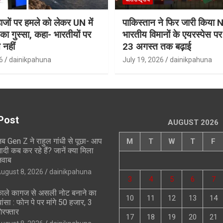
जहाजों पर हमले को लेकर UN में
पाकिस्तान ने फिर जारी किय
ा गुस्सा, कहा- भारतीयों पर
भारतीय विमानों के एयरस्पेस प
 नहीं
23 अगस्त तक बढ़ाई
6
dainikpahuna
July 19, 2026
dainikpahuna
Post
AUGUST 2026
ब Gen Z ने राहुल गांधी से पूछा- आप
M
T
W
T
F
ादी कब कर रहे हैं? जानें क्या मिला
वाब
ugust 8, 2026
dainikpahuna
3
4
5
6
7
ाले कागज से असली नोट बनाने का
10
11
12
13
14
ांसा : फोन पे पर मांगे 50 हजार, 3
िरफ्तार
17
18
19
20
21