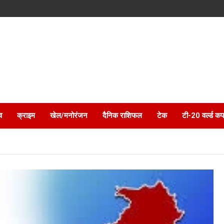
व
क्राइम
खेल/मनोरंजन
दैनिक राशिफल
टेक
टी-20 वर्ल्ड कप