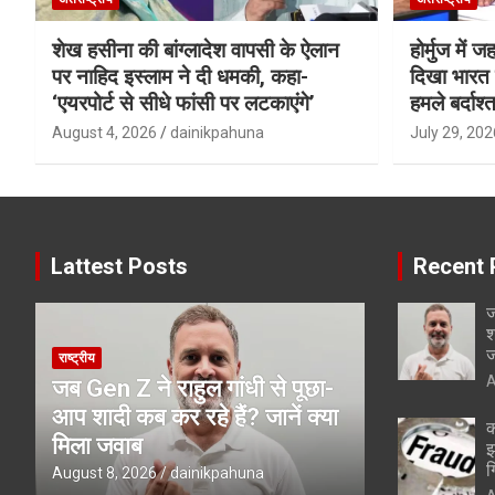
शेख हसीना की बांग्लादेश वापसी के ऐलान
होर्मुज में 
पर नाहिद इस्लाम ने दी धमकी, कहा-
दिखा भारत क
‘एयरपोर्ट से सीधे फांसी पर लटकाएंगे’
हमले बर्दाश्त
August 4, 2026
dainikpahuna
July 29, 202
Lattest Posts
Recent 
ज
श
ज
राष्ट्रीय
A
जब Gen Z ने राहुल गांधी से पूछा-
आप शादी कब कर रहे हैं? जानें क्या
क
मिला जवाब
झ
ग
August 8, 2026
dainikpahuna