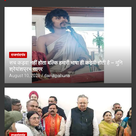
राजनांदगांव
सच कड़वा नहीं होता बल्कि हमारी भाषा ही ‎कड़वी होती है – मुनि
श्रेयांशप्रभ सागर
August 10, 2026
dainikpahuna
राजनांदगांव