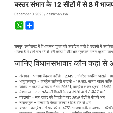
बस्तर संभाग के 12 सीटों में से 8 में भा
December 3, 2023
dainikpahuna
W
S
h
h
at
ar
रायपुर.
छत्तीसगढ़ में विधानसभा चुनाव की काउंटिंग जारी है. रुझानों में कांग्
s
e
भाजपा 8 में आगे चल रही है. वहीं कोंटा में सीपीआई प्रत्याशी मनीष कुंजाम कां
A
जानिए विधानसभावार कौन कहां से 
p
p
अंतागढ़ – भाजपा विक्रम उसेंडी – 23451, कांग्रेस रूपसिंग पोटाईं – 
भानुप्रतापपुर – कांग्रेस सावित्री मण्डावी – 19783, भाजपा गौतम उईके
कांकेर – भाजपा आशाराम नेताम 20621, कांग्रेस शंकर ध्रुवा -18431,
केशकाल – सात राउंड की गिनती के बाद 3950 वोटों से बीजेपी आगे
कोंडागांव – सात राउंड की गिनती के बाद 3859 वोटों से बीजेपी आगे
नारायणुपर – भाजपा के केदार कश्यप 3508 वोट से आगे
बस्तर – कांग्रेस लखेश्वर बघेल- 4758, भाजपा मनीराम कश्यप – 4243, 