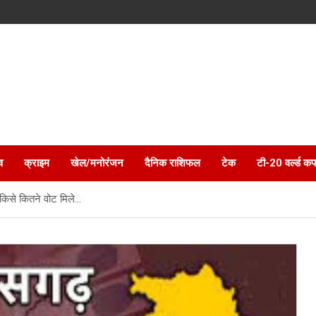
व
क्राइम
खेल/मनोरंजन
दैनिक राशिफल
टेक
टी-20 वर्ल्ड कप
ं किसे कितने वोट मिले…