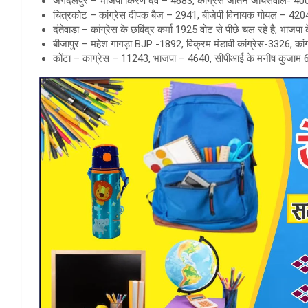
जगदलपुर – भाजपा किरण देव – 4683, कांग्रेस जतिन जायसवाल- 4008
चित्रकोट – कांग्रेस दीपक बैज – 2941, बीजेपी विनायक गोयल – 4204
दंतेवाड़ा – कांग्रेस के छविंद्र कर्मा 1925 वोट से पीछे चल रहे है, भाजप
बीजापुर – महेश गागड़ा BJP -1892, विक्रम मंडावी कांग्रेस-3326, कांग
कोंटा – कांग्रेस – 11243, भाजपा – 4640, सीपीआई के मनीष कुंजाम 6