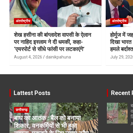
अंतर्राष्ट्रीय
अंतर्राष्ट्रीय
शेख हसीना की बांग्लादेश वापसी के ऐलान
होर्मुज में 
पर नाहिद इस्लाम ने दी धमकी, कहा-
दिखा भारत क
‘एयरपोर्ट से सीधे फांसी पर लटकाएंगे’
हमले बर्दाश्त
August 4, 2026
dainikpahuna
July 29, 202
Lattest Posts
Recent 
ब
छत्तीसगढ़
व
ल
बाघ का आतंक : बैल को बनाया
A
शिकार, वनकर्मियों से भी हुआ