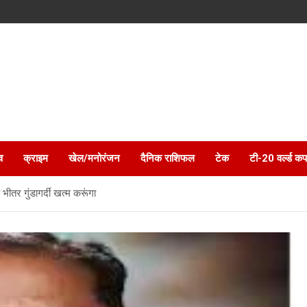
व
क्राइम
खेल/मनोरंजन
दैनिक राशिफल
टेक
टी-20 वर्ल्ड कप
भीतर गुंडागर्दी खत्म करूंगा