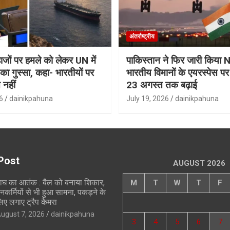
अंतर्राष्ट्रीय
जहाजों पर हमले को लेकर UN में
पाकिस्तान ने फिर जारी किय
ा गुस्सा, कहा- भारतीयों पर
भारतीय विमानों के एयरस्पेस प
 नहीं
23 अगस्त तक बढ़ाई
6
dainikpahuna
July 19, 2026
dainikpahuna
Post
AUGUST 2026
ाघ का आतंक : बैल को बनाया शिकार,
M
T
W
T
F
नकर्मियों से भी हुआ सामना, पकड़ने के
िए लगाए ट्रैप कैमरा
ugust 7, 2026
dainikpahuna
3
4
5
6
7