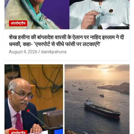
अंतर्राष्ट्रीय
शेख हसीना की बांग्लादेश वापसी के ऐलान पर नाहिद इस्लाम ने दी
धमकी, कहा- ‘एयरपोर्ट से सीधे फांसी पर लटकाएंगे’
August 4, 2026
dainikpahuna
अंतर्राष्ट्रीय