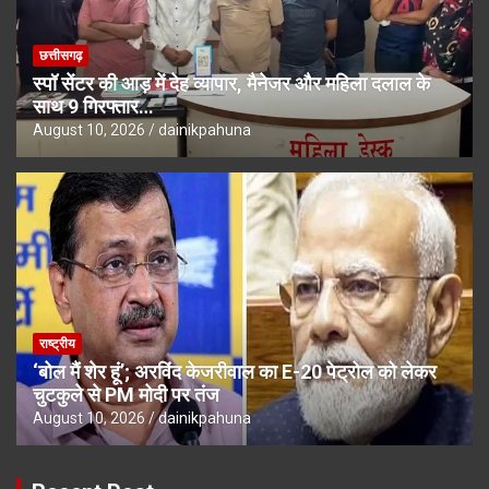
छत्तीसगढ़
स्पॉ सेंटर की आड़ में देह व्यापार, मैनेजर और महिला दलाल के
साथ 9 गिरफ्तार…
August 10, 2026
dainikpahuna
राष्ट्रीय
‘बोल मैं शेर हूं’; अरविंद केजरीवाल का E-20 पेट्रोल को लेकर
चुटकुले से PM मोदी पर तंज
August 10, 2026
dainikpahuna