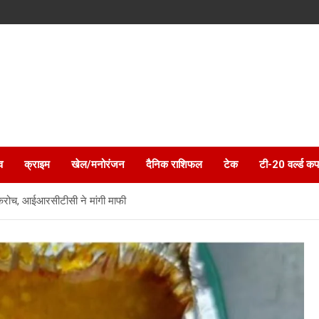
व
क्राइम
खेल/मनोरंजन
दैनिक राशिफल
टेक
टी-20 वर्ल्ड कप
काॅकरोच, आईआरसीटीसी ने मांगी माफी