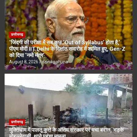
छत्तीसगढ़
‘जिंदगी की परीक्षा में सब कुछ ‘Out of Syllabus’ होता है,’
पीएम मोदी IIT Delhi के दिक्षांत समारोह में शामिल हुए, Gen-Z
को दिया ‘नमो मंंत्र’
August 8, 2026
dainikpahuna
छत्तीसगढ़
मुक्तिधाम में पालतू कुत्ते के अंतिम संस्कार पर मचा बवाल, भड़के
मोहल्लेवासी, थाने पहुंचा मामला