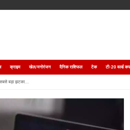
व
क्राइम
खेल/मनोरंजन
दैनिक राशिफल
टेक
टी-20 वर्ल्ड कप
ा सबसे बड़ा झटका…..