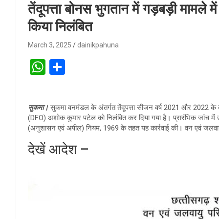
तेंदूपत्ता बोनस भुगतान में गड़बड़ी मामले
किया निलंबित
March 3, 2025
dainikpahuna
W
S
h
h
at
ar
सुकमा।
सुकमा वनमंडल के अंतर्गत तेंदूपत्ता सीजन वर्ष 2021 और 2022 के 
s
e
(DFO) अशोक कुमार पटेल को निलंबित कर दिया गया है। प्रारंभिक जांच में
A
(अनुशासन एवं अपील) नियम, 1969 के तहत यह कार्रवाई की। वन एवं जलवायु
p
देखें आदेश –
p