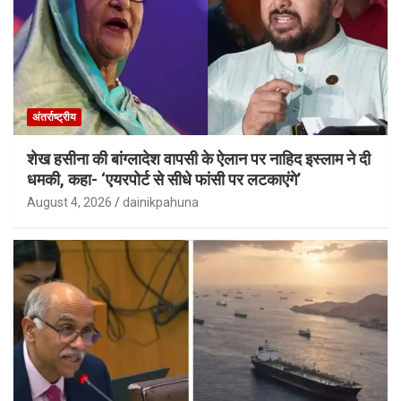
अंतर्राष्ट्रीय
शेख हसीना की बांग्लादेश वापसी के ऐलान पर नाहिद इस्लाम ने दी
धमकी, कहा- ‘एयरपोर्ट से सीधे फांसी पर लटकाएंगे’
August 4, 2026
dainikpahuna