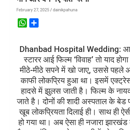
February 27, 2025
dainikpahuna
W
S
h
h
at
ar
Dhanbad Hospital Wedding: आपको
s
e
A
स्टारर आई फिल्म ‘विवाह’ तो याद हो
p
मीठे-मीठे सपने में खो जाए, उससे पहले
p
काफी लोकप्रिय हुआ था। इसमें एक्ट्र
हादसे में झुलस जाती है। फिल्म के ना
जाते है। दोनों की शादी अस्पताल के बेड
खूब लोकप्रियता दिलाई ही। साथ ही ऐस
हो गया था। अब ऐसा ही नजारा झारखंड 