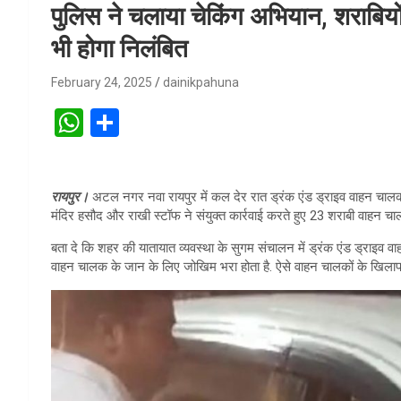
पुलिस ने चलाया चेकिंग अभियान, शराबियों
भी होगा निलंबित
February 24, 2025
dainikpahuna
W
S
h
h
at
ar
रायपुर।
अटल नगर नवा रायपुर में कल देर रात ड्रंक एंड ड्राइव वाहन चालकों
s
e
मंदिर हसौद और राखी स्टॉफ ने संयुक्त कार्रवाई करते हुए 23 शराबी वाहन चाल
A
बता दे कि शहर की यातायात व्यवस्था के सुगम संचालन में ड्रंक एंड ड्राइव वा
p
वाहन चालक के जान के लिए जोखिम भरा होता है. ऐसे वाहन चालकों के खिला
p