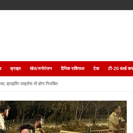
व
क्राइम
खेल/मनोरंजन
दैनिक राशिफल
टेक
टी-20 वर्ल्ड कप
्त, ड्राइविंग लाइसेंस भी होगा निलंबित