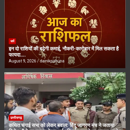
धर्म
इन दो राशियों की बढ़ेगी कमाई, नौकरी-कारोबार में मिल सकता है
फायदा….
August 9, 2026
dainikpahuna
छत्तीसगढ़
कथित चंगाई सभा को लेकर बवाल: हिंदू जागरण मंच ने जताया