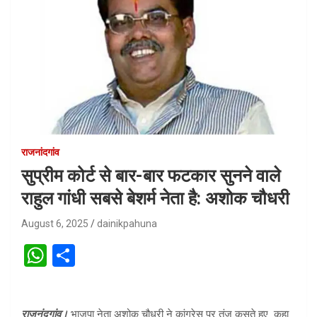
राजनांदगांव
सुप्रीम कोर्ट से बार-बार फटकार सुनने वाले
राहुल गांधी सबसे बेशर्म नेता है: अशोक चौधरी
August 6, 2025
dainikpahuna
W
S
h
h
at
ar
राजनंदगांव।
भाजपा नेता अशोक चौधरी ने कांग्रेस पर तंज कसते हुए कहा