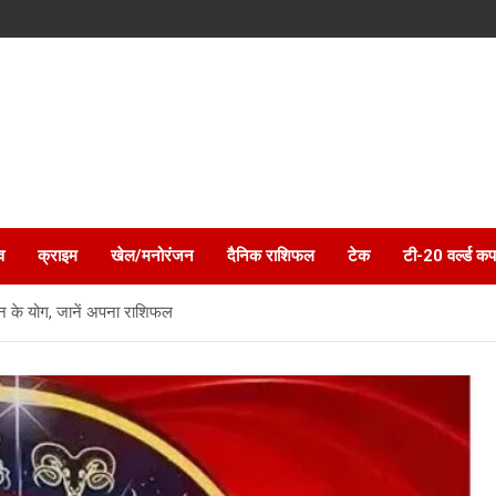
व
क्राइम
खेल/मनोरंजन
दैनिक राशिफल
टेक
टी-20 वर्ल्ड कप
ोशन के योग, जानें अपना राशिफल