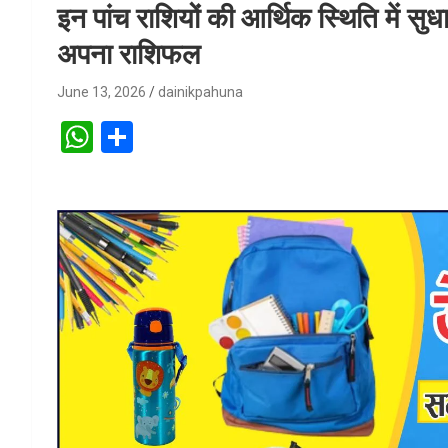
इन पांच राशियों की आर्थिक स्थिति में सु
अपना राशिफल
June 13, 2026
dainikpahuna
W
S
h
h
at
ar
s
e
A
p
p