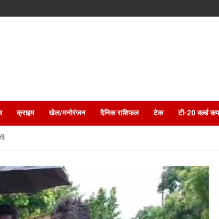
व
क्राइम
खेल/मनोरंजन
दैनिक राशिफल
टेक
टी-20 वर्ल्ड कप
दगी…