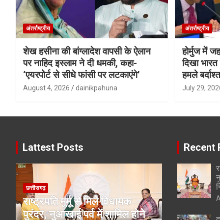
अंतर्राष्ट्रीय
अंतर्राष्ट्रीय
शेख हसीना की बांग्लादेश वापसी के ऐलान
होर्मुज में 
पर नाहिद इस्लाम ने दी धमकी, कहा-
दिखा भारत क
‘एयरपोर्ट से सीधे फांसी पर लटकाएंगे’
हमले बर्दाश्त
August 4, 2026
dainikpahuna
July 29, 202
Lattest Posts
Recent 
र
न
न
छत्तीसगढ़
A
राष्ट्रपति मुर्मू से मिले विधायक
पुरंदर, नुआखाई पर्व में शामिल होने
द