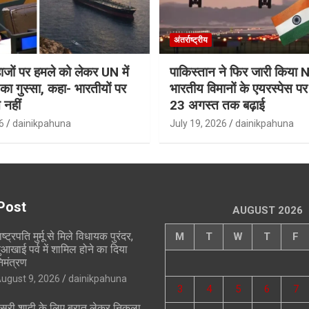
अंतर्राष्ट्रीय
जहाजों पर हमले को लेकर UN में
पाकिस्तान ने फिर जारी किय
ा गुस्सा, कहा- भारतीयों पर
भारतीय विमानों के एयरस्पेस प
 नहीं
23 अगस्त तक बढ़ाई
6
dainikpahuna
July 19, 2026
dainikpahuna
Post
AUGUST 2026
ाष्ट्रपति मुर्मू से मिले विधायक पुरंदर,
M
T
W
T
F
ुआखाई पर्व में शामिल होने का दिया
िमंत्रण
ugust 9, 2026
dainikpahuna
3
4
5
6
7
ूसरी शादी के लिए बरात लेकर निकला