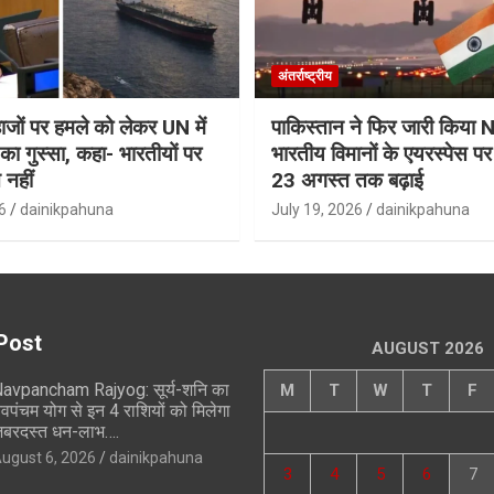
अंतर्राष्ट्रीय
जहाजों पर हमले को लेकर UN में
पाकिस्तान ने फिर जारी किय
ा गुस्सा, कहा- भारतीयों पर
भारतीय विमानों के एयरस्पेस प
 नहीं
23 अगस्त तक बढ़ाई
6
dainikpahuna
July 19, 2026
dainikpahuna
Post
AUGUST 2026
avpancham Rajyog: सूर्य-शनि का
M
T
W
T
F
वपंचम योग से इन 4 राशियों को मिलेगा
बरदस्त धन-लाभ….
ugust 6, 2026
dainikpahuna
3
4
5
6
7