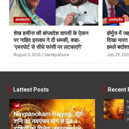
अंतर्राष्ट्रीय
अंतर्राष्ट्रीय
शेख हसीना की बांग्लादेश वापसी के ऐलान
होर्मुज में 
पर नाहिद इस्लाम ने दी धमकी, कहा-
दिखा भारत क
‘एयरपोर्ट से सीधे फांसी पर लटकाएंगे’
हमले बर्दाश्त
August 4, 2026
dainikpahuna
July 29, 202
Lattest Posts
Recent 
N
धर्म
न
ज
Navpancham Rajyog: सूर्य-
A
शनि का नवपंचम योग से इन 4
राशियों को मिलेगा जबरदस्त धन-