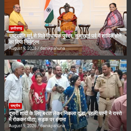
छत्तीसगढ़
राष्ट्रपति मुर्मू से मिले विधायक पुरंदर, नुआखाई पर्व में शामिल होने
का दिया निमंत्रण
August 9, 2026
dainikpahuna
राष्ट्रीय
दूसरी शादी के लिए बरात लेकर निकला दूल्हा, पहली पत्नी ने रास्ते
में रोककर पीटा; सड़क पर हंगामा
August 9, 2026
dainikpahuna