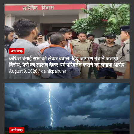
छत्तीसगढ़
कथित चंगाई सभा को लेकर बवाल: हिंदू जागरण मंच ने जताया
विरोध, पैसे का लालच देकर धर्म परिवर्तन कराने का लगाया आरोप
August 9, 2026
dainikpahuna
छत्तीसगढ़