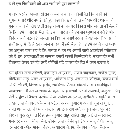
है तो इस जिम्मेदारी को आप सभी को पूरा करना है.
भाजपा प्रदेश अध्यक्ष सांसद अरूण साव ने नवनिर्वाचित विधायकों को
शुभकामनाएं और बधाई देते हुए कहा कि, छत्तीसगढ़ को भय और आतंक से
मुक्त कराने के लिए छत्तीसगढ़ राज्य के समग्र विकास और जनता की बेहतरी
के लिए हमें जनादेश मिला है. इस जनादेश को हम सब प्रणाम करते है और
निरंतर आगे बढ़ना है. जनता का विश्वास बनाएं रखना है यह जन विश्वास जो
छत्तीसगढ़ में खिले 54 कमल के रूप में हमें मिला है. वह हमें अपने कर्तव्यबोध
का अनुभव करा रहा है कि, जनता ने हम पर अपनी सारी आकांक्षाएं न्यौछावर
की हैं. इन आकांक्षाओं का सम्मान हमारी पहली जिम्मेदारी है. भाजपा के सभी
विधायक तैयार रहें कि उन्हें चौबीसों घंटे जनता के हित में काम करना है.
इस दौरान लता उसेण्डी, बृजमोहन अग्रवाल, अजय चंद्राकर, राजेश मूणत,
मोतीलाल साहू, अमर अग्रवाल, धर्मजीत सिंह, धरमलाल कौशिक, विजय शर्मा,
ओ.पी. चौधरी, किरण सिंह देव, रामविचार नेताम, गोमती साय, श्यामबिहारी
जायसवाल, भैयालाल राजवाडे, भूलन सिंह मरावी, लक्ष्मी राजवाड़े, शकुंतला सिंह
पोर्ते, उद्धेश्वरी पैकरा, प्रबोध मिंज, राजेश अग्रवाल, श्रीमती रायमुनि भगत,
लखनलाल देवांगन, प्रेमचन्द पटेल, प्रणव कुमार मरपच्ची, सुशांत शुक्ला,
संपत अग्रवाल, योगेश्वर राजू सिन्हा, टंक राम वर्मा, अनुज शर्मा, पुरन्दर
मिश्रा, गुरू खुशवंत सिंह, इन्द्रकुमार साहू, रोहित साहू, ललित चंद्राकर,
गजेन्द्र यादव, रिकेश सेन, डोमन लाल कोर्सेवाड़ा, ईश्वर साहू, दीपेश साहू,
दयालदास बघेल,भावना बोहरा, आशाराम नेताम, विनायक गोयल, चैतराम