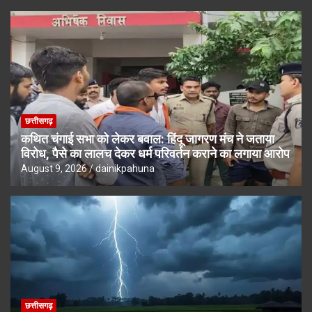
छत्तीसगढ़
कथित चंगाई सभा को लेकर बवाल: हिंदू जागरण मंच ने जताया
विरोध, पैसे का लालच देकर धर्म परिवर्तन कराने का लगाया आरोप
August 9, 2026
dainikpahuna
छत्तीसगढ़