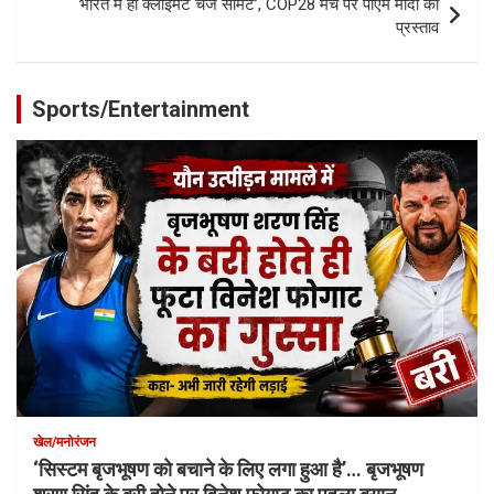
भारत में हो क्लाइमेट चेंज समिट’, COP28 मंच पर पीएम मोदी का
प्रस्ताव
Sports/Entertainment
खेल/मनोरंजन
‘सिस्टम बृजभूषण को बचाने के लिए लगा हुआ है’… बृजभूषण