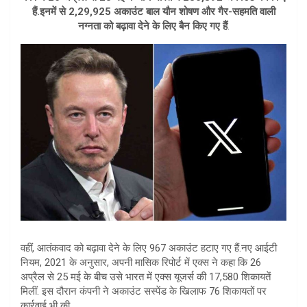
A
हैं.इनमें से 2,29,925 अकाउंट बाल यौन शोषण और गैर-सहमति वाली
नग्नता को बढ़ावा देने के लिए बैन किए गए हैं
.
p
p
वहीं, आतंकवाद को बढ़ावा देने के लिए 967 अकाउंट हटाए गए हैं.नए आईटी
नियम, 2021 के अनुसार, अपनी मासिक रिपोर्ट में एक्स ने कहा कि 26
अप्रैल से 25 मई के बीच उसे भारत में एक्स यूजर्स की 17,580 शिकायतें
मिलीं. इस दौरान कंपनी ने अकाउंट सस्पेंड के खिलाफ 76 शिकायतों पर
कार्रवाई भी की.