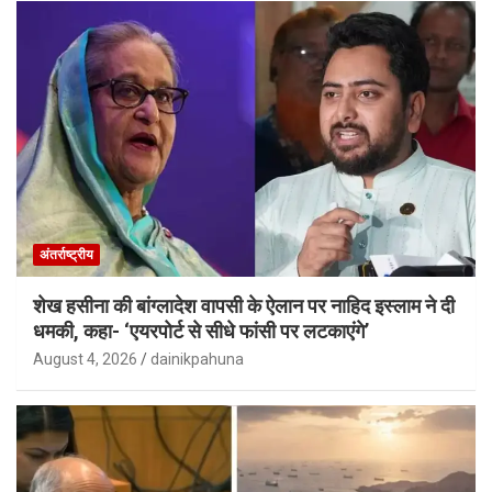
अंतर्राष्ट्रीय
शेख हसीना की बांग्लादेश वापसी के ऐलान पर नाहिद इस्लाम ने दी
धमकी, कहा- ‘एयरपोर्ट से सीधे फांसी पर लटकाएंगे’
August 4, 2026
dainikpahuna