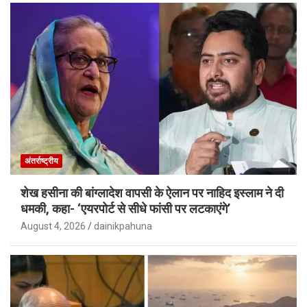
अंतर्राष्ट्रीय
शेख हसीना की बांग्लादेश वापसी के ऐलान पर नाहिद इस्लाम ने दी
धमकी, कहा- ‘एयरपोर्ट से सीधे फांसी पर लटकाएंगे’
August 4, 2026
dainikpahuna