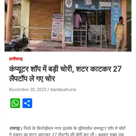
छत्तीसगढ़
कंप्यूटर शॉप में बड़ी चोरी, शटर काटकर 27
लैपटॉप ले गए चोर
November 30, 2023
dainikpahuna
W
S
h
h
at
ar
रायगढ़।
जिले के किरोड़ीमल नगर इलाके के यूनिवर्सल कम्प्यूटर शॉप में चोरों
s
e
ने दुकान का शटर काटकर 27 लैपटॉप की चोरी कर ली। बुधवार सुबह जब