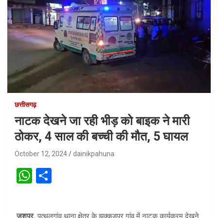
छत्तीसगढ़
नाटक देखने जा रही भीड़ को बाइक ने मारी
ठोकर, 4 साल की बच्ची की मौत, 5 घायल
October 12, 2024
dainikpahuna
W
S
h
h
at
ar
जशपुर.
पत्थलगांव थाना क्षेत्र के झक्कड़पुर गांव में नाटक कार्यक्रम देखने