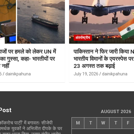
अंतर्राष्ट्रीय
जहाजों पर हमले को लेकर UN में
पाकिस्तान ने फिर जारी किय
ा गुस्सा, कहा- भारतीयों पर
भारतीय विमानों के एयरस्पेस प
 नहीं
23 अगस्त तक बढ़ाई
6
dainikpahuna
July 19, 2026
dainikpahuna
Post
AUGUST 2026
कॉकरोच पार्टी’ में बगावतः सीजेपी
M
T
W
T
F
मर्थक युवकों ने अभिजीत दीपके के घर