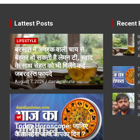
Lattest Posts
Recent 
ब
LIFESTYLE
ह
स
बरसात में अदरक वाली चाय से
A
बेहतर हो सकती है लेमन टी, स्वाद
के साथ सेहत को भी मिलेंगे कई
T
जबरदस्त फायदे
र
August 7, 2026
dainikpahuna
A
‘
स
क
A
धर्म
Today Horoscope: जानिए
कैसा रहेगा आज आपका दिन ?