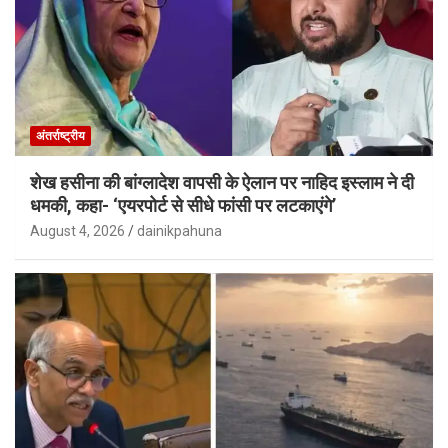
अंतर्राष्ट्रीय
शेख हसीना की बांग्लादेश वापसी के ऐलान पर नाहिद इस्लाम ने दी
धमकी, कहा- ‘एयरपोर्ट से सीधे फांसी पर लटकाएंगे’
August 4, 2026
dainikpahuna