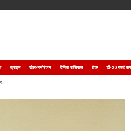
व
क्राइम
खेल/मनोरंजन
दैनिक राशिफल
टेक
टी-20 वर्ल्ड कप
ार…