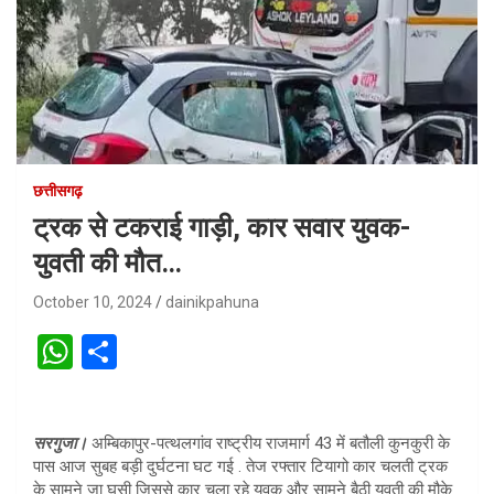
छत्तीसगढ़
ट्रक से टकराई गाड़ी, कार सवार युवक-
युवती की मौत…
October 10, 2024
dainikpahuna
W
S
h
h
at
ar
सरगुजा।
अम्बिकापुर-पत्थलगांव राष्ट्रीय राजमार्ग 43 में बतौली कुनकुरी के
s
e
पास आज सुबह बड़ी दुर्घटना घट गई . तेज रफ्तार टियागो कार चलती ट्रक
A
के सामने जा घुसी जिससे कार चला रहे युवक और सामने बैठी युवती की मौके