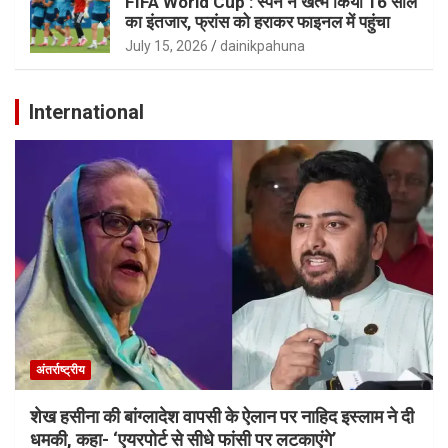
FIFA World Cup : स्पेन ने खत्म किया 16 साल
का इंतजार, फ्रांस को हराकर फाइनल में पहुंचा
July 15, 2026
dainikpahuna
International
अंतर्राष्ट्रीय
शेख हसीना की बांग्लादेश वापसी के ऐलान पर नाहिद इस्लाम ने दी
धमकी, कहा- ‘एयरपोर्ट से सीधे फांसी पर लटकाएंगे’