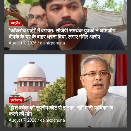
राष्ट्रीय
‘कॉकरोच पार्टी’ में बगावतः सीजेपी समर्थक युवकों ने अभिजीत
दीपके के घर के बाहर धरना दिया, लगाए गंभीर आरोप
August 7, 2026
dainikpahuna
छत्तीसगढ़
भूपेश बघेल को सुप्रीम कोर्ट से झटका, नहीं मानी याचिका रद्द
करने की मांग
August 7, 2026
dainikpahuna