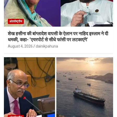
अंतर्राष्ट्रीय
शेख हसीना की बांग्लादेश वापसी के ऐलान पर नाहिद इस्लाम ने दी
धमकी, कहा- ‘एयरपोर्ट से सीधे फांसी पर लटकाएंगे’
August 4, 2026
dainikpahuna