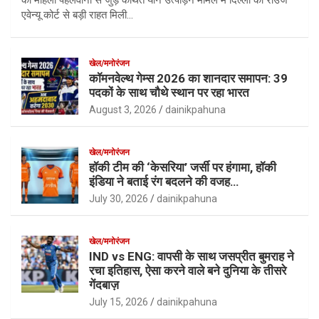
को महिला पहलवानों से जुड़े कथित यौन उत्पीड़न मामले में दिल्ली की राउज
एवेन्यू कोर्ट से बड़ी राहत मिली…
खेल/मनोरंजन
कॉमनवेल्थ गेम्स 2026 का शानदार समापन: 39
पदकों के साथ चौथे स्थान पर रहा भारत
August 3, 2026
dainikpahuna
खेल/मनोरंजन
हॉकी टीम की ‘केसरिया’ जर्सी पर हंगामा, हॉकी
इंडिया ने बताई रंग बदलने की वजह…
July 30, 2026
dainikpahuna
खेल/मनोरंजन
IND vs ENG: वापसी के साथ जसप्रीत बुमराह ने
रचा इतिहास, ऐसा करने वाले बने दुनिया के तीसरे
गेंदबाज़
July 15, 2026
dainikpahuna