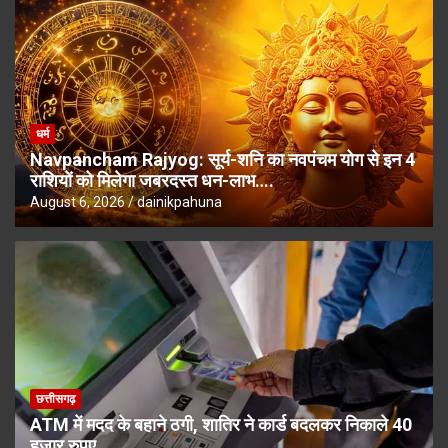
धर्म
Navpancham Rajyog: सूर्य-शनि का नवपंचम योग से इन 4
राशियों को मिलेगा जबरदस्त धन-लाभ….
August 6, 2026
dainikpahuna
छत्तीसगढ़
ATM में मदद के बहाने ठगी, शातिर ने कार्ड बदलकर निकाले 40
हजार रुपए….