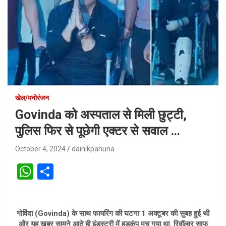
खेल/मनोरंजन
Govinda को अस्पताल से मिली छुट्टी,
पुलिस फिर से पूछेगी एक्टर से सवाल …
October 4, 2024
dainikpahuna
W
S
h
h
at
ar
गोविंदा (Govinda) के साथ फायरिंग की घटना 1 अक्टूबर की सुबह हुई थी
s
e
और यह खबर सामने आते ही इंडस्ट्री में हड़कंप मच गया था. रिवॉल्वर साफ