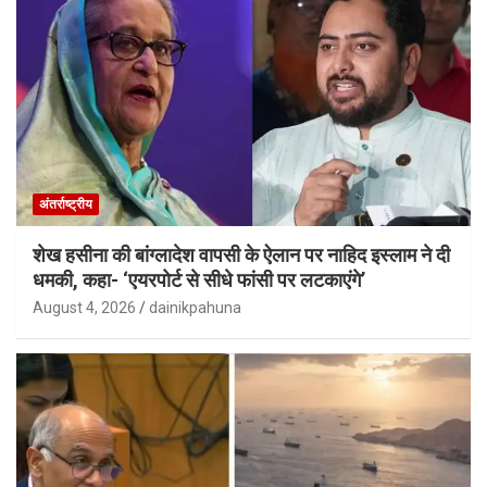
अंतर्राष्ट्रीय
शेख हसीना की बांग्लादेश वापसी के ऐलान पर नाहिद इस्लाम ने दी
धमकी, कहा- ‘एयरपोर्ट से सीधे फांसी पर लटकाएंगे’
August 4, 2026
dainikpahuna