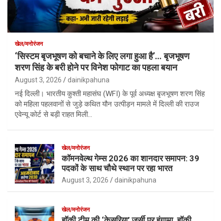
खेल/मनोरंजन
‘सिस्टम बृजभूषण को बचाने के लिए लगा हुआ है’… बृजभूषण
शरण सिंह के बरी होने पर विनेश फोगाट का पहला बयान
August 3, 2026
dainikpahuna
नई दिल्ली। भारतीय कुश्ती महासंघ (WFI) के पूर्व अध्यक्ष बृजभूषण शरण सिंह
को महिला पहलवानों से जुड़े कथित यौन उत्पीड़न मामले में दिल्ली की राउज
एवेन्यू कोर्ट से बड़ी राहत मिली…
खेल/मनोरंजन
कॉमनवेल्थ गेम्स 2026 का शानदार समापन: 39
पदकों के साथ चौथे स्थान पर रहा भारत
August 3, 2026
dainikpahuna
खेल/मनोरंजन
हॉकी टीम की ‘केसरिया’ जर्सी पर हंगामा, हॉकी