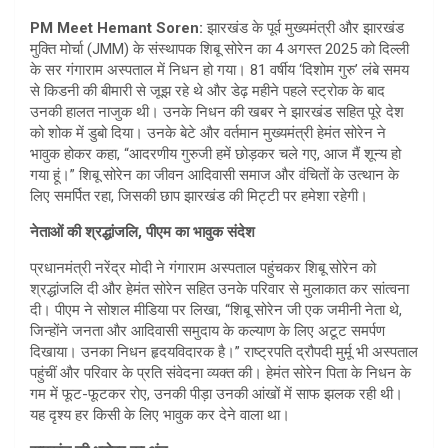
at
ar
PM Meet Hemant Soren:
झारखंड के पूर्व मुख्यमंत्री और झारखंड
s
e
मुक्ति मोर्चा (JMM) के संस्थापक शिबू सोरेन का 4 अगस्त 2025 को दिल्ली
A
के सर गंगाराम अस्पताल में निधन हो गया। 81 वर्षीय ‘दिशोम गुरु’ लंबे समय
से किडनी की बीमारी से जूझ रहे थे और डेढ़ महीने पहले स्ट्रोक के बाद
p
उनकी हालत नाजुक थी। उनके निधन की खबर ने झारखंड सहित पूरे देश
p
को शोक में डुबो दिया। उनके बेटे और वर्तमान मुख्यमंत्री हेमंत सोरेन ने
भावुक होकर कहा, “आदरणीय गुरुजी हमें छोड़कर चले गए, आज मैं शून्य हो
गया हूं।” शिबू सोरेन का जीवन आदिवासी समाज और वंचितों के उत्थान के
लिए समर्पित रहा, जिसकी छाप झारखंड की मिट्टी पर हमेशा रहेगी।
नेताओं की श्रद्धांजलि,
पीएम का भावुक संदेश
प्रधानमंत्री नरेंद्र मोदी ने गंगाराम अस्पताल पहुंचकर शिबू सोरेन को
श्रद्धांजलि दी और हेमंत सोरेन सहित उनके परिवार से मुलाकात कर सांत्वना
दी। पीएम ने सोशल मीडिया पर लिखा, “शिबू सोरेन जी एक जमीनी नेता थे,
जिन्होंने जनता और आदिवासी समुदाय के कल्याण के लिए अटूट समर्पण
दिखाया। उनका निधन हृदयविदारक है।” राष्ट्रपति द्रौपदी मुर्मू भी अस्पताल
पहुंचीं और परिवार के प्रति संवेदना व्यक्त की। हेमंत सोरेन पिता के निधन के
गम में फूट-फूटकर रोए, उनकी पीड़ा उनकी आंखों में साफ झलक रही थी।
यह दृश्य हर किसी के लिए भावुक कर देने वाला था।