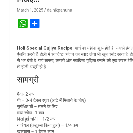
March 1, 2025
dainikpahuna
W
S
h
h
at
ar
Holi Special Gujiya Recipe:
मार्च का महीना शुरू होते ही सबको इंतज़ा
s
e
एंजॉय करते हैं. होली में स्वादिष्ट व्यंजन का स्वाद लेना भी खूब पसंद आता है
A
से भर देती है. यहां खस्ता, करारी और स्वादिष्ट गुझिया बनाने की एक सरल रेस
तो होली अधूरी ही है.
p
सामग्री
p
मैदा- 2 कप
घी – 3-4 टेबल स्पून (आटे में मिलाने के लिए)
सुगंधित घी – तलने के लिए
मावा खोया- 1 कप
पिसी हुई चीनी – 1/2 कप
नारियल (कद्दूकस किया हुआ) – 1/4 कप
खसखस – 1 टेबल स्पून