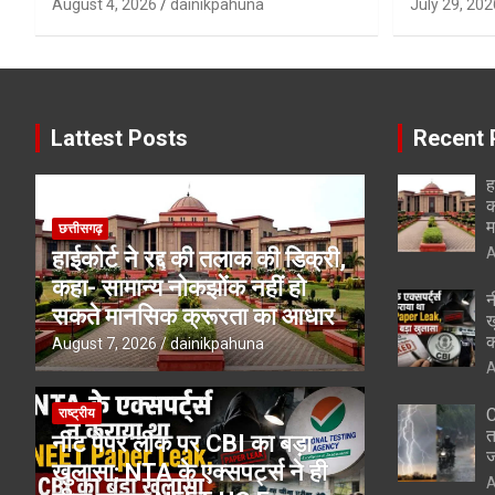
August 4, 2026
dainikpahuna
July 29, 202
Lattest Posts
Recent 
ह
क
म
छत्तीसगढ़
A
हाईकोर्ट ने रद्द की तलाक की डिक्री,
कहा- सामान्य नोकझोंक नहीं हो
न
सकते मानसिक क्रूरता का आधार
ख
क
August 7, 2026
dainikpahuna
A
C
राष्ट्रीय
त
नीट पेपर लीक पर CBI का बड़ा
ज
खुलासा; NTA के एक्सपर्ट्स ने ही
A