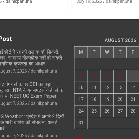
6
dainikpahuna
July 19, 2026
dainikpahuna
Post
AUGUST 2026
ाईकोर्ट ने रद्द की तलाक की डिक्री,
M
T
W
T
F
हा- सामान्य नोकझोंक नहीं हो सकते
ानसिक क्रूरता का आधार
ugust 7, 2026
dainikpahuna
3
4
5
6
7
ीट पेपर लीक पर CBI का बड़ा
10
11
12
13
14
ुलासा; NTA के एक्सपर्ट्स ने ही लीक
राया NEET-UG Exam Paper
17
18
19
20
21
ugust 7, 2026
dainikpahuna
24
25
26
27
28
G Weather : प्रदेश में अगले 2 दिनों
क भारी बारिश की संभावना, अलर्ट
31
ारी
ugust 7, 2026
dainikpahuna
« Jul