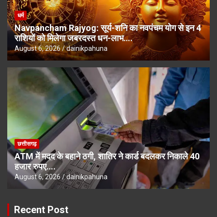
धर्म
Navpancham Rajyog: सूर्य-शनि का नवपंचम योग से इन 4
राशियों को मिलेगा जबरदस्त धन-लाभ….
August 6, 2026
dainikpahuna
छत्तीसगढ़
ATM में मदद के बहाने ठगी, शातिर ने कार्ड बदलकर निकाले 40
हजार रुपए….
August 6, 2026
dainikpahuna
Recent Post