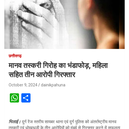
छत्तीसगढ़
मानव तस्करी गिरोह का भंडाफोड़, महिला
सहित तीन आरोपी गिरफ्तार
October 9, 2024
dainikpahuna
W
S
h
h
at
ar
भिलाई।
दुर्ग रेंज स्तरीय सायबर थाना एवं दुर्ग पुलिस को अंतर्राष्ट्रीय मानव
s
e
तस्करी एवं धोखाधडी के तीन आरोपियों को मुंबई से गिरफ्तार करने में सफलता