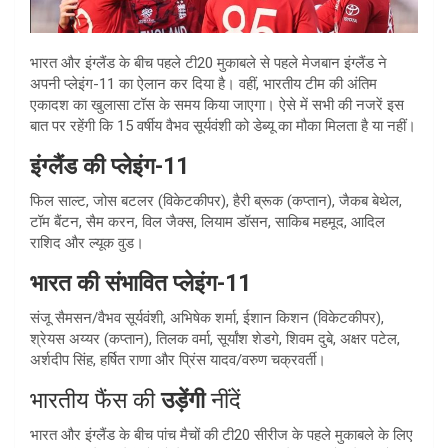
भारत और इंग्लैंड के बीच पहले टी20 मुकाबले से पहले मेजबान इंग्लैंड ने
अपनी प्लेइंग-11 का ऐलान कर दिया है। वहीं, भारतीय टीम की अंतिम
एकादश का खुलासा टॉस के समय किया जाएगा। ऐसे में सभी की नजरें इस
बात पर रहेंगी कि 15 वर्षीय वैभव सूर्यवंशी को डेब्यू का मौका मिलता है या नहीं।
इंग्लैंड की प्लेइंग-11
फिल साल्ट, जोस बटलर (विकेटकीपर), हैरी ब्रूक (कप्तान), जैकब बेथेल,
टॉम बैंटन, सैम करन, विल जैक्स, लियाम डॉसन, साकिब महमूद, आदिल
राशिद और ल्यूक वुड।
भारत की संभावित प्लेइंग-11
संजू सैमसन/वैभव सूर्यवंशी, अभिषेक शर्मा, ईशान किशन (विकेटकीपर),
श्रेयस अय्यर (कप्तान), तिलक वर्मा, सूर्यांश शेडगे, शिवम दुबे, अक्षर पटेल,
अर्शदीप सिंह, हर्षित राणा और प्रिंस यादव/वरुण चक्रवर्ती।
भारतीय फैंस की
उड़ेंगी
नींदें
भारत और इंग्लैंड के बीच पांच मैचों की टी20 सीरीज के पहले मुकाबले के लिए