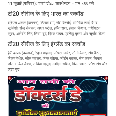
11 जुलाई (शनिवार):
पांचवां टी20, साउथेम्प्टन – शाम 7:00 बजे
टी20 सीरीज के लिए भारत का स्क्वॉड
श्रेयस अय्यर (कप्तान), तिलक वर्मा, रवि बिश्नोई, अभिषेक शर्मा, वैभव
सूर्यवंशी, संजू सैमसन, अक्षर पटेल, हर्षित राणा, ईशान किशन, वाशिंगटन
सुंदर, अर्शदीप सिंह, शिवम दुबे, प्रिंस यादव, प्रसिद्ध कृष्णा और सूर्यांश शेडगे।
टी20 सीरीज के लिए इंग्लैंड का स्क्वॉड
हैरी ब्रूक (कप्तान), रेहान अहमद, जोफ़्रा आर्चर, सोनी बेकर, टॉम बैंटन,
जैकब बेथेल, जोस बटलर, जेम्स कोल्स, जॉर्डन कॉक्स, सैम करन, लियाम
डॉसन, विल जैक्स, साकिब महमूद, आदिल राशिद, फिल साल्ट, जोश टोंग और
ल्यूक वुड।