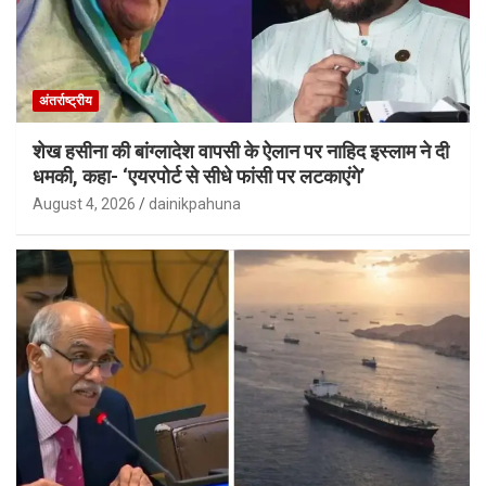
अंतर्राष्ट्रीय
शेख हसीना की बांग्लादेश वापसी के ऐलान पर नाहिद इस्लाम ने दी
धमकी, कहा- ‘एयरपोर्ट से सीधे फांसी पर लटकाएंगे’
August 4, 2026
dainikpahuna