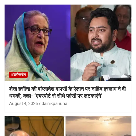
अंतर्राष्ट्रीय
शेख हसीना की बांग्लादेश वापसी के ऐलान पर नाहिद इस्लाम ने दी
धमकी, कहा- ‘एयरपोर्ट से सीधे फांसी पर लटकाएंगे’
August 4, 2026
dainikpahuna