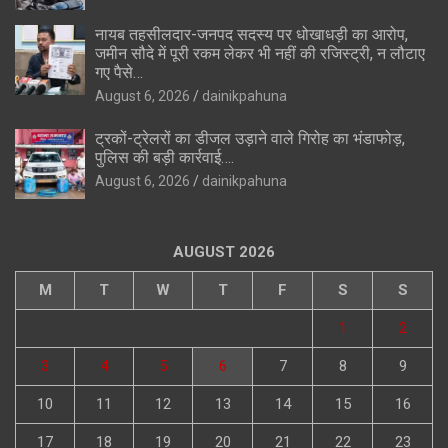
नायब तहसीलदार-जनपद सदस्य पर धोखाधड़ी का आरोप,
जमीन सौदे में पूरी रकम लेकर भी नहीं की रजिस्ट्री, न लौटाए
गए पैसे…
August 6, 2026
dainikpahuna
ट्रकों-ट्रेलरों का डीजल उड़ाने वाले गिरोह का भंडाफोड़,
पुलिस की बड़ी कार्रवाई….
August 6, 2026
dainikpahuna
AUGUST 2026
M
T
W
T
F
S
S
1
2
3
4
5
6
7
8
9
10
11
12
13
14
15
16
17
18
19
20
21
22
23