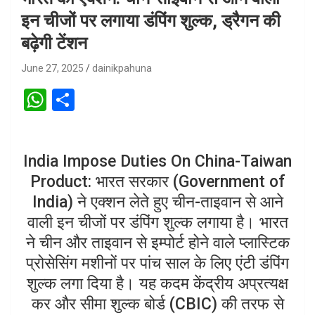
इन चीजों पर लगाया डंपिंग शुल्‍क, ड्रैगन की
बढ़ेगी टेंशन
June 27, 2025
dainikpahuna
W
S
h
h
at
ar
India Impose Duties On China-Taiwan
s
e
Product: भारत सरकार (Government of
A
India) ने एक्शन लेते हुए चीन-ताइवान से आने
p
वाली इन चीजों पर डंपिंग शुल्क लगाया है। भारत
p
ने चीन और ताइवान से इम्‍पोर्ट होने वाले प्‍लास्टिक
प्रोसेसिंग मशीनों पर पांच साल के लिए एंटी डंपिंग
शुल्‍क लगा दिया है। यह कदम केंद्रीय अप्रत्यक्ष
कर और सीमा शुल्क बोर्ड (CBIC) की तरफ से