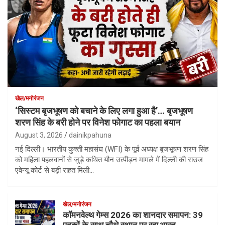
खेल/मनोरंजन
‘सिस्टम बृजभूषण को बचाने के लिए लगा हुआ है’… बृजभूषण
शरण सिंह के बरी होने पर विनेश फोगाट का पहला बयान
August 3, 2026
dainikpahuna
नई दिल्ली। भारतीय कुश्ती महासंघ (WFI) के पूर्व अध्यक्ष बृजभूषण शरण सिंह
को महिला पहलवानों से जुड़े कथित यौन उत्पीड़न मामले में दिल्ली की राउज
एवेन्यू कोर्ट से बड़ी राहत मिली…
खेल/मनोरंजन
कॉमनवेल्थ गेम्स 2026 का शानदार समापन: 39
पदकों के साथ चौथे स्थान पर रहा भारत