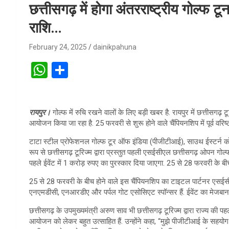
छत्तीसगढ़ में होगा अंतरराष्ट्रीय गोल्फ टूर
राशि…
February 24, 2025
dainikpahuna
W
S
h
h
at
ar
रायपुर।
गोल्फ में रुचि रखने वालों के लिए बड़ी खबर है. रायपुर में छत्ती
s
e
आयोजन किया जा रहा है. 25 फरवरी से शुरू होने वाले चैंपियनशिप में पूर्व वरिष
A
टाटा स्टील प्रोफेशनल गोल्फ टूर ऑफ इंडिया (पीजीटीआई), साउथ ईस्टर्न को
p
रूप से छत्तीसगढ़ टूरिज्म द्वारा प्रस्तुत पहली एसईसीएल छत्तीसगढ़ ओपन गोल
पहले ईवेंट में 1 करोड़ रुपए का पुरस्कार दिया जाएगा. 25 से 28 फरवरी के बीच 
p
25 से 28 फरवरी के बीच होने वाले इस चैंपियनशिप का टाइटल पार्टनर एसईसीएल है. 
एनएमडीसी, एनआरडीए और पर्पल गोट एसोसिएट स्पॉन्सर हैं. ईवेंट का मेजबान नय
छत्तीसगढ़ के उपमुख्यमंत्री अरुण साव भी छत्तीसगढ़ टूरिज्म द्वारा राज्य क
आयोजन को लेकर बहुत उत्साहित हैं. उन्होंने कहा, “मुझे पीजीटीआई के सहयोग