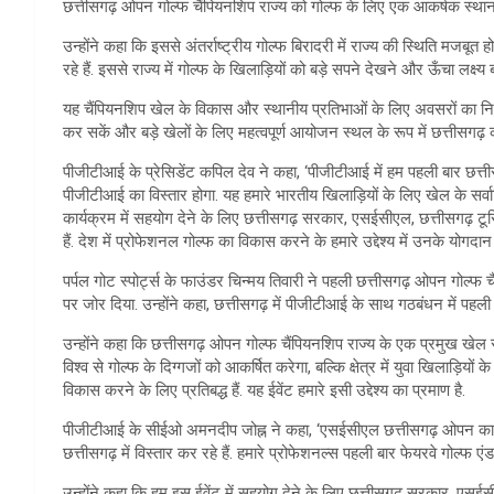
छत्तीसगढ़ ओपन गोल्फ चैंपियनशिप राज्य को गोल्फ के लिए एक आकर्षक स्थान क
उन्होंने कहा कि इससे अंतर्राष्ट्रीय गोल्फ बिरादरी में राज्य की स्थिति मजबूत 
रहे हैं. इससे राज्य में गोल्फ के खिलाड़ियों को बड़े सपने देखने और ऊँचा लक्ष्य 
यह चैंपियनशिप खेल के विकास और स्थानीय प्रतिभाओं के लिए अवसरों का निर्
कर सकें और बड़े खेलों के लिए महत्वपूर्ण आयोजन स्थल के रूप में छत्तीसगढ़ क
पीजीटीआई के प्रेसिडेंट कपिल देव ने कहा, ‘पीजीटीआई में हम पहली बार छत्तीस
पीजीटीआई का विस्तार होगा. यह हमारे भारतीय खिलाड़ियों के लिए खेल के सर्व
कार्यक्रम में सहयोग देने के लिए छत्तीसगढ़ सरकार, एसईसीएल, छत्तीसगढ़ टूरिज्म
हैं. देश में प्रोफेशनल गोल्फ का विकास करने के हमारे उद्देश्य में उनके योगदा
पर्पल गोट स्पोर्ट्स के फाउंडर चिन्मय तिवारी ने पहली छत्तीसगढ़ ओपन गोल्फ चै
पर जोर दिया. उन्होंने कहा, छत्तीसगढ़ में पीजीटीआई के साथ गठबंधन में पहली प
उन्होंने कहा कि छत्तीसगढ़ ओपन गोल्फ चैंपियनशिप राज्य के एक प्रमुख खेल स
विश्व से गोल्फ के दिग्गजों को आकर्षित करेगा, बल्कि क्षेत्र में युवा खिलाड़ियो
विकास करने के लिए प्रतिबद्ध हैं. यह ईवेंट हमारे इसी उद्देश्य का प्रमाण है.
पीजीटीआई के सीईओ अमनदीप जोह्न ने कहा, ‘एसईसीएल छत्तीसगढ़ ओपन का आ
छत्तीसगढ़ में विस्तार कर रहे हैं. हमारे प्रोफेशनल्स पहली बार फेयरवे गोल्फ एंड
उन्होंने कहा कि हम इस ईवेंट में सहयोग देने के लिए छत्तीसगढ़ सरकार, एसईसीएल