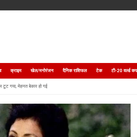
व
क्राइम
खेल/मनोरंजन
दैनिक राशिफल
टेक
टी-20 वर्ल्ड कप
िल टूट गया, मेहनत बेकार हो गई