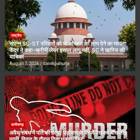
राष्ट्रीय
संपन्न SC-ST परिवारों को भी आरक्षण का लाभ देने का मामला:
केंद्र ने कहा- क्रीमी लेयर इसपर लागू नहीं, SC ने खारिज की
याचिका
August 7, 2026
dainikpahuna
छत्तीसगढ़
अवैध संबंध में पति की हत्या: पड़ोसन के घर में देखकर बौखलाई
पत्नी, विवाद के दौरान दिया धक्का, फिर…