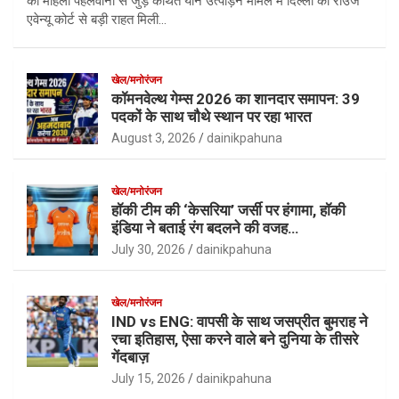
को महिला पहलवानों से जुड़े कथित यौन उत्पीड़न मामले में दिल्ली की राउज
एवेन्यू कोर्ट से बड़ी राहत मिली…
खेल/मनोरंजन
कॉमनवेल्थ गेम्स 2026 का शानदार समापन: 39
पदकों के साथ चौथे स्थान पर रहा भारत
August 3, 2026
dainikpahuna
खेल/मनोरंजन
हॉकी टीम की ‘केसरिया’ जर्सी पर हंगामा, हॉकी
इंडिया ने बताई रंग बदलने की वजह…
July 30, 2026
dainikpahuna
खेल/मनोरंजन
IND vs ENG: वापसी के साथ जसप्रीत बुमराह ने
रचा इतिहास, ऐसा करने वाले बने दुनिया के तीसरे
गेंदबाज़
July 15, 2026
dainikpahuna