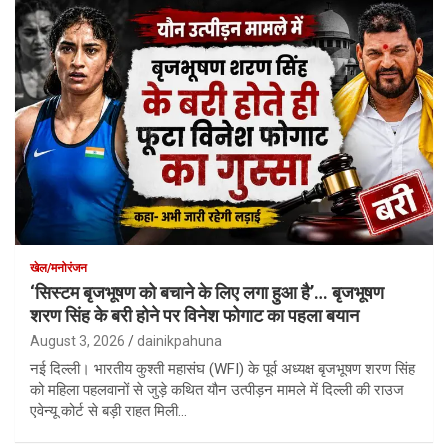
खेल/मनोरंजन
‘सिस्टम बृजभूषण को बचाने के लिए लगा हुआ है’… बृजभूषण
शरण सिंह के बरी होने पर विनेश फोगाट का पहला बयान
August 3, 2026
dainikpahuna
नई दिल्ली। भारतीय कुश्ती महासंघ (WFI) के पूर्व अध्यक्ष बृजभूषण शरण सिंह
को महिला पहलवानों से जुड़े कथित यौन उत्पीड़न मामले में दिल्ली की राउज
एवेन्यू कोर्ट से बड़ी राहत मिली…