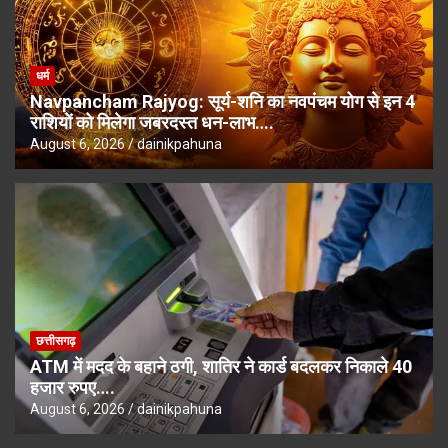
धर्म
Navpancham Rajyog: सूर्य-शनि का नवपंचम योग से इन 4
राशियों को मिलेगा जबरदस्त धन-लाभ….
August 6, 2026
dainikpahuna
छत्तीसगढ़
ATM में मदद के बहाने ठगी, शातिर ने कार्ड बदलकर निकाले 40
हजार रुपए….
August 6, 2026
dainikpahuna