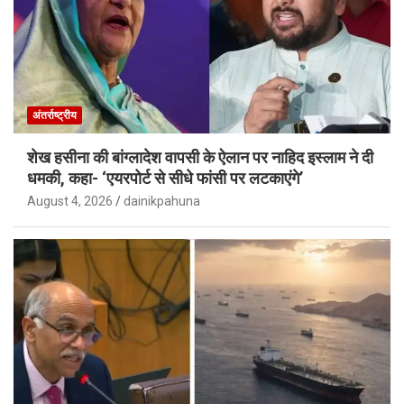
अंतर्राष्ट्रीय
शेख हसीना की बांग्लादेश वापसी के ऐलान पर नाहिद इस्लाम ने दी
धमकी, कहा- ‘एयरपोर्ट से सीधे फांसी पर लटकाएंगे’
August 4, 2026
dainikpahuna