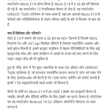
s
e
स्मार्टफोन Moto E14 लॉन्च किया है. Moto E14 में 6.56 इंच की डिस्प्ले
A
दी गई है. यह स्मार्टफोन 13 मेगापिक्सल कैमरा से लैस है. यह स्मार्टफोन
UNISOC T606 प्रोसेसर के साथ आता है. यहां हम आपको Moto E14 के
p
फीचर्स और स्पेसिफिकेशंस से लेकर कीमत आदि के बारे में विस्तार से बता रहे
p
हैं.
क्या हैं विशेषता और फीचर्स?
मोटो ई 14 में सामने की तरफ 6.56 इंच का HD+ डिस्प्ले है जिसमें 90Hz
रिफ्रेश रेट और 267 ppi पिक्सेल डेंसिटी है जिससे स्क्रॉलिंग आसान और
शार्प इमेज मिलती है. इसमें ब्राइट कंडीशन में बेहतर विजिबिलिटी के लिए हाई
ब्राइटनेस मोड और डार्क कंडीशन में आंखों के तनाव को कम करने के लिए
नाइट लाइट मोड की भी सुविधा है.
हुड के नीचे, फोन में रैम बूस्ट तकनीक के साथ एक ऑक्टा-कोर UNISOC
T606 प्रोसेसर है, जो शानदार परफॉर्मेंस प्रदान करता है. फोन को पावर देने
के लिए 5000mAh की बैटरी है जो 15W फास्ट चार्जिंग को सपोर्ट करती है.
इसमें 1TB माइक्रोएसडी कार्ड स्लॉट भी मिलता है.
कैमरे के मोर्चे पर, Moto E14 में AI-पावर्ड 13MP का प्राइमरी कैमरा है.
जबकि, सेल्फी और वीडियो कॉलिंग के लिए 5MP का फ्रंट कैमरा है. मोटोरोला
का यह स्मार्टफोन Android 14 Go एडिशन ऑपरेटिंग सिस्टम पर काम
करता है.